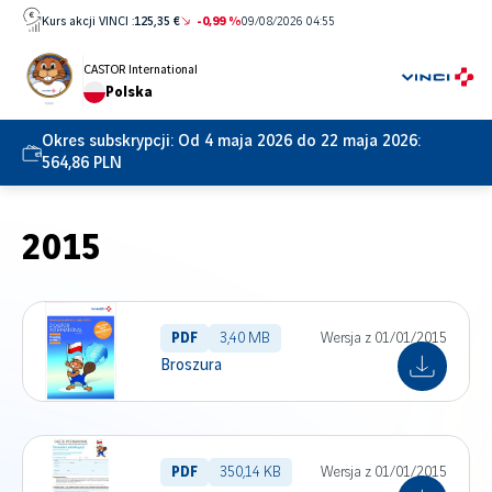
Przejdź
Kurs akcji VINCI :
125,35 €
-0,99 %
09/08/2026 04:55
bezpośrednio
do
CASTOR International
Polska
treści
Okres subskrypcji:
Od 4 maja 2026 do 22 maja 2026:
564,86 PLN
2015
PDF
3,40 MB
Wersja z 01/01/2015
Broszura
PDF
350,14 KB
Wersja z 01/01/2015