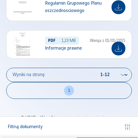
Regulamin Grupowego Planu
oszczednosciowego
PDF
1,23 MB
Wersja z 01/01/2015
Informacje prawne
Wyniki na stronę:
Nawigacja
1
po
artykułach
© VINCI - Wszelkie prawa zastrzeżone
vinci.com
Regulamin
Mapa witryny
Pliki cookie
Dostępność:
Filtruj dokumenty