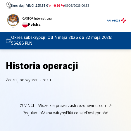
Przejdź
Kurs akcji VINCI :
125,35 €
-0,99 %
08/08/2026 06:53
bezpośrednio
do
CASTOR International
Polska
treści
Okres subskrypcji:
Od 4 maja 2026 do 22 maja 2026:
564,86 PLN
Historia operacji
Zacznij od wybrania roku.
© VINCI - Wszelkie prawa zastrzeżone
vinci.com
Regulamin
Mapa witryny
Pliki cookie
Dostępność: