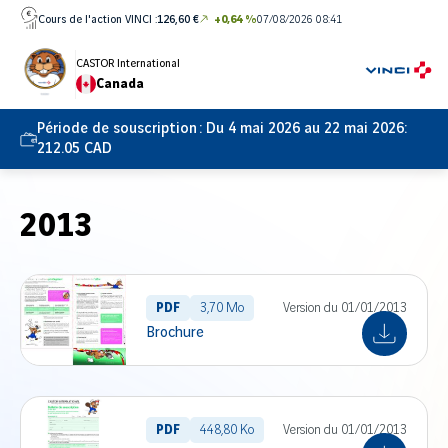
Aller
Cours de l'action VINCI :
126,60 €
+0,64 %
07/08/2026 08:41
directement
au
CASTOR International
Canada
contenu
Période de souscription :
Du 4 mai 2026 au 22 mai 2026:
212.05 CAD
2013
PDF
3,70 Mo
Version du 01/01/2013
Brochure
PDF
448,80 Ko
Version du 01/01/2013