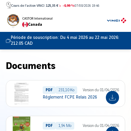
Aller
Cours de l'action VINCI :
125,35 €
-0,99 %
07/08/2026 19:46
directement
au
CASTOR International
Canada
contenu
Période de souscription :
Du 4 mai 2026 au 22 mai 2026:
212.05 CAD
Documents
PDF
231,10 Ko
Version du 01/04/2026
Réglement FCPE Relais 2026
PDF
1,94 Mo
Version du 01/04/2026