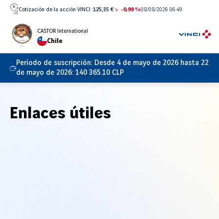
Ir
Cotización de la acción VINCI :
125,35 €
-0,99 %
08/08/2026 06:49
directamente
al
CASTOR International
Chile
contenido
Período de suscripción:
Desde 4 de mayo de 2026 hasta 22
de mayo de 2026: 140 365.10 CLP
Enlaces útiles