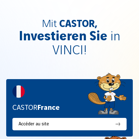
Direkt
Mit
CASTOR,
zum
Investieren Sie
in
Inhalt
springen
VINCI!
CASTOR
France
Accéder au site