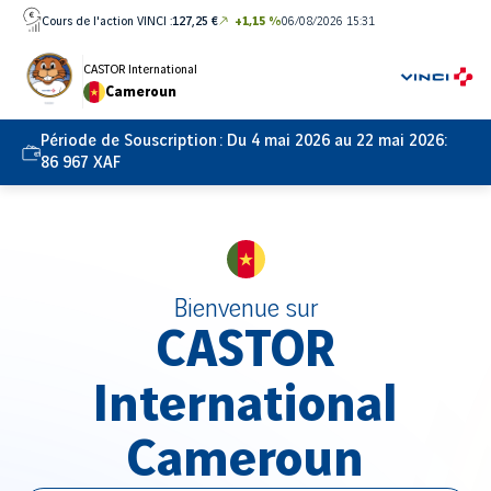
Aller
Cours de l'action VINCI :
127,25 €
+1,15 %
06/08/2026 15:31
directement
au
CASTOR International
Cameroun
contenu
Période de Souscription :
Du 4 mai 2026 au 22 mai 2026:
86 967 XAF
Bienvenue sur
CASTOR
International
Cameroun