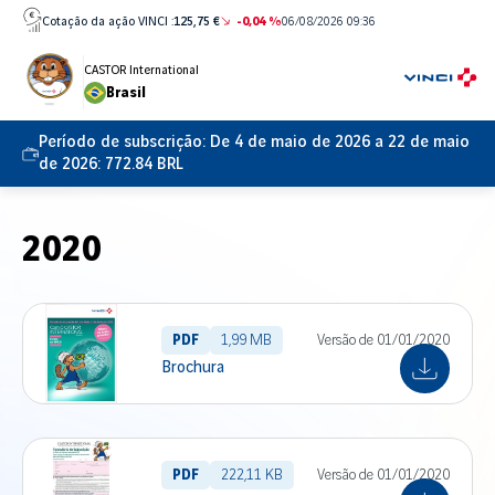
Ir
Cotação da ação VINCI :
125,75 €
-0,04 %
06/08/2026 09:36
diretamente
para
CASTOR International
Brasil
o
conteúdo
Período de subscrição:
De 4 de maio de 2026 a 22 de maio
de 2026: 772.84 BRL
2020
PDF
1,99 MB
Versão de 01/01/2020
Brochura
PDF
222,11 KB
Versão de 01/01/2020