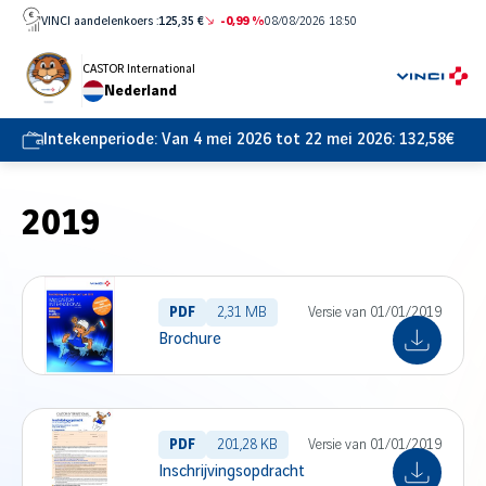
Direct
VINCI aandelenkoers :
125,35 €
-0,99 %
08/08/2026 18:50
naar
inhoud
CASTOR International
Nederland
gaan
Intekenperiode:
Van 4 mei 2026 tot 22 mei 2026: 132,58€
2019
PDF
2,31 MB
Versie van 01/01/2019
Brochure
PDF
201,28 KB
Versie van 01/01/2019
Inschrijvingsopdracht