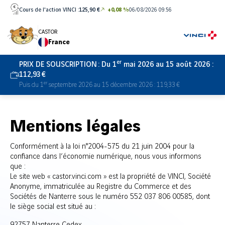
Aller
Cours de l'action VINCI :
125,90 €
+0,08 %
06/08/2026 09:56
directement
au
CASTOR
France
contenu
er
PRIX DE SOUSCRIPTION :
Du 1
mai 2026 au 15 août 2026 :
112,93 €
er
Puis du 1
septembre 2026 au 15 décembre 2026 : 119,33 €
Mentions légales
Conformément à la loi n°2004-575 du 21 juin 2004 pour la
confiance dans l’économie numérique, nous vous informons
que :
Le site web « castor.vinci.com » est la propriété de VINCI, Société
Anonyme, immatriculée au Registre du Commerce et des
Sociétés de Nanterre sous le numéro 552 037 806 00585, dont
le siège social est situé au :