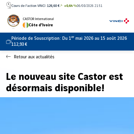
Aller
Cours de l'action VINCI :
126,60 €
+0,64 %
06/08/2026 21:51
directement
au
CASTOR International
Côte d'Ivoire
contenu
er
Période de Souscription :
Du 1
mai 2026 au 15 août 2026
112,93 €
Retour aux actualités
Le nouveau site Castor est
désormais disponible!